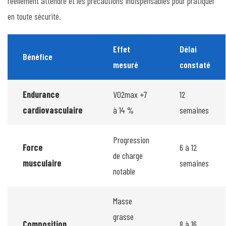
réellement attendre et les précautions indispensables pour pratiquer
en toute sécurité.
Effet
Délai
Bénéfice
mesuré
constaté
Endurance
VO2max +7
12
cardiovasculaire
à 14 %
semaines
Progression
Force
6 à 12
de charge
musculaire
semaines
notable
Masse
grasse
Composition
8 à 16