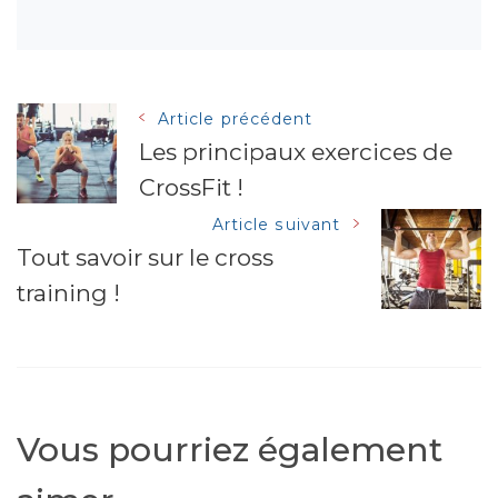
Navigation
Article précédent
Les principaux exercices de
CrossFit !
des
Article suivant
articles
Tout savoir sur le cross
training !
Vous pourriez également