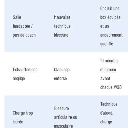
Choisir une
Salle
Mauvaise
box équipée
inadaptée /
technique,
et un
pas de coach
blessure
encadrement
qualifié
10 minutes
Échauffement
Claquage,
minimum
négligé
entorse
avant
chaque WOD
Technique
Blessure
Charge trop
d’abord,
articulaire ou
lourde
charge
musculaire