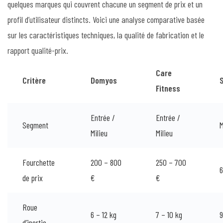
quelques marques qui couvrent chacune un segment de prix et un
profil d’utilisateur distincts. Voici une analyse comparative basée
sur les caractéristiques techniques, la qualité de fabrication et le
rapport qualité-prix.
Care
Critère
Domyos
Fitness
Entrée /
Entrée /
Segment
M
Milieu
Milieu
Fourchette
200 – 800
250 – 700
6
de prix
€
€
Roue
6 – 12 kg
7 – 10 kg
9
d’inertie