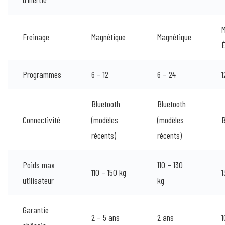
M
Freinage
Magnétique
Magnétique
É
Programmes
6 – 12
6 – 24
1
Bluetooth
Bluetooth
Connectivité
(modèles
(modèles
B
récents)
récents)
Poids max
110 – 130
110 – 150 kg
1
utilisateur
kg
Garantie
2 – 5 ans
2 ans
1