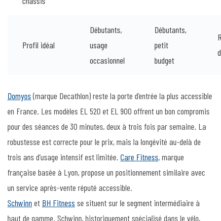
châssis
Débutants,
Débutants,
R
Profil idéal
usage
petit
d
occasionnel
budget
Domyos
(marque Decathlon) reste la porte d’entrée la plus accessible
en France. Les modèles EL 520 et EL 900 offrent un bon compromis
pour des séances de 30 minutes, deux à trois fois par semaine. La
robustesse est correcte pour le prix, mais la longévité au-delà de
trois ans d’usage intensif est limitée.
Care Fitness
, marque
française basée à Lyon, propose un positionnement similaire avec
un service après-vente réputé accessible.
Schwinn
et
BH Fitness
se situent sur le segment intermédiaire à
haut de gamme. Schwinn, historiquement spécialisé dans le vélo,