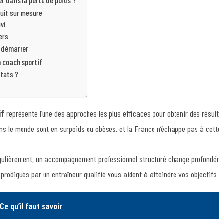
r dans la perte de poids ?
uit sur mesure
vi
iers
e démarrer
n coach sportif
ltats ?
if
représente l’une des approches les plus efficaces pour obtenir des résult
 dans le monde sont en surpoids ou obèses, et la France n’échappe pas à cet
ulièrement, un accompagnement professionnel structuré change profondém
prodigués par un entraîneur qualifié vous aident à atteindre vos objectifs
Ce qu’il faut savoir