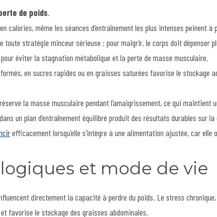
perte de poids
.
 en calories, même les séances d’entraînement les plus intenses peinent à p
 toute stratégie minceur sérieuse : pour maigrir, le corps doit dépenser plus
 pour éviter la stagnation métabolique et la perte de masse musculaire.
sformés, en sucres rapides ou en graisses saturées favorise le stockage ad
s préserve la masse musculaire pendant l’amaigrissement, ce qui maintient 
ns un plan d’entraînement équilibré produit des résultats durables sur la
ncir
efficacement lorsqu’elle s’intègre à une alimentation ajustée, car elle
ologiques et mode de vie
influencent directement la capacité à perdre du poids. Le stress chronique,
t et favorise le stockage des graisses abdominales.