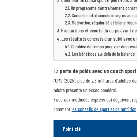
Comment un coach sportif peut vous aide
Un programme d’entraînement constr
Conseils nutritionnels intégrés au sui
Motivation, régularité et bilans régul
Précautions et écoute du corps avant d
Les résultats concrets d’un suivi avec u
Combien de temps pour voir des résu
Les bénéfices au-delà de la balance
La
perte de poids avec un coach sport
l’OMS (2025), plus de 2,8 milliards d’adultes
adulte présente un excès pondéral.
Face aux méthodes express qui déçoivent rég
comment
les conseils de sport et de nutrition
Point clé