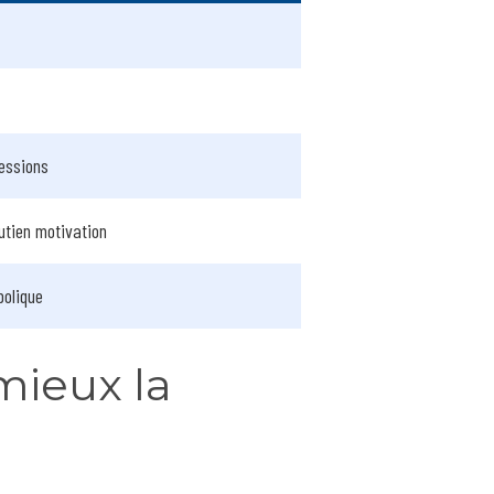
essions
utien motivation
bolique
mieux la